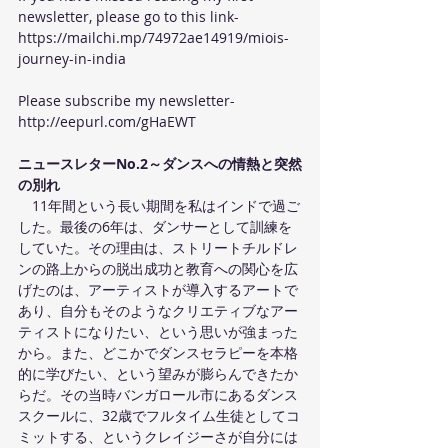
newsletter, please go to this link- 
https://mailchi.mp/74972ae14919/miois-
journey-in-india
Please subscribe my newsletter-
http://eepurl.com/gHaEWT 
ニュースレターNo.2～ダンスへの情熱と突然
の別れ
　11年間という長い期間を私はインドで過ご
した。最後の6年は、ダンサーとして訓練を
していた。その理由は、ストリートチルドレ
ンの路上からの脱出成功と教育への関心を広
げたのは、アーティストが導入するアートで
あり、自分もそのようなクリエティブなアー
ティストになりたい、という思いが強まった
から。また、どこかでダンスセラピーを本格
的に学びたい、という望みが膨らんできたか
らだ。その当時バンガロール市にあるダンス
スクールに、32歳でフルタイム生徒としてコ
ミットする、というクレイジーさが自分には