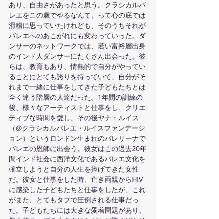
あり、自由さがあったと思う。クラシカルバ
レエをこの歳でやるなんて、って心の底では
滑稽に思っていたけれども、そのうちそれが
バレエへのあこがれにも変わっていった。ダ
ンサーのネットワークでは、若い富裕層出身
のインド人ダンサーにたくさん出会った。彼
らは、教育もあり、情熱的で自分がやってい
ることにとても誇りを持っていて、自分がそ
れまで一緒に仕事をしてきた子どもたちとは
全く違う階層の人達だった。1年間の訓練の
後、様々なアーティストと仕事をし、クリエ
ティブな時間を愛し、その後ヤナ・ルイス
（@クラシカルバレエ・ルイスファンデーシ
ョン）というロンドン生まれのバレリーナで
バレエの恩師に出会う。彼女はこの過去20年
間インド社会に西洋文化であるバレエ文化を
確立しようと自分の人生を捧げてきた女性
だ。彼女と仕事をした時、亡き両親からHIV
に感染した子どもたちと仕事をしたが、これ
がまた、とてもタフで圧倒される仕事だっ
た。子どもたちには大きな愛着問題があり、