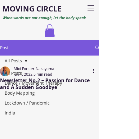
M
O
VING CIRCLE
When words are not enough, let the body speak
Post
All Posts
Mioi Forster-Nakayama
All Posts
Jun 1, 2022
5 min read
Newsletter No.2 ~ Passion for Dance
Dance / Movement Therapy
and A Sudden Goodbye
Body Mapping
Lockdown / Pandemic
India