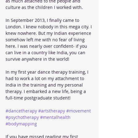
as much attached to the people and 
culture as the children I worked with.
In September 2013, I finally came to 
London. I knew nobody in this mega city. I 
knew nowhere. But my Indian experience 
somehow left me with no fear of living 
here. I was nearly over confident- if you 
can live in a country like India, you can 
survive anywhere in the world!
In my first year dance therapy training, I 
had to work a lot on my attachment to 
India in the training and my personal 
therapy. I embarked a new life, being a 
full-time postgraduate student!
#dancetherapy
#artstherapy
#movement
#psychotherapy
#mentalhealth
#bodymapping
If you have missed reading my first 