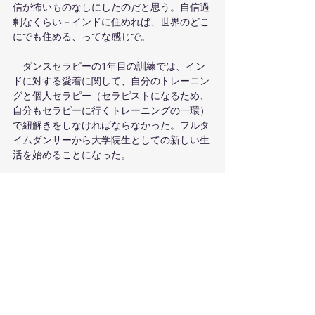
信が怖いものなしにしたのだと思う。自信過
剰なくらい－インドに住めれば、世界のどこ
にでも住める、ってな感じで。
　ダンスセラピーの1年目の訓練では、イン
ドに対する愛着に関して、自分のトレーニン
グと個人セラピー（セラピストになるため、
自分もセラピーに行くトレーニングの一環）
で紐解きをしなければならなかった。フルタ
イムダンサーから大学院生としての新しい生
活を始めることになった。
#dancetherapy
#artstherapy
#movement
#psychotherapy
#mentalhealth
#bodymapping
＃ダンスセラピー＃ボディマ
ップ＃メンタルヘルス
第一弾ニュースレターはこちら-  
https://mailchi.mp/74972ae14919/miois-
journey-in-india